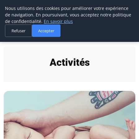
Maman-bebe.ch
Nous utilisons des cookies pour améliorer votre expérience
de navigation. En poursuivant, vous acceptez notre politique
de confidentialité.
En savoir plus
Refuser
Accepter
Accueil
Activités
Activités