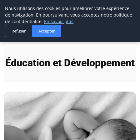
Maman-bebe.ch
Nous utilisons des cookies pour améliorer votre expérience
de navigation. En poursuivant, vous acceptez notre politique
de confidentialité.
En savoir plus
Refuser
Accepter
Accueil
Éducation et Développement
Éducation et Développement