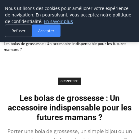
Maman-bebe.ch
Nous utilisons des cookies pour améliorer votre expérience
de navigation. En poursuivant, vous acceptez notre politique
de confidentialité.
En savoir plus
Refuser
Accepter
Accueil
Grossesse
Les bolas de grossesse : Un accessoire indispensable pour les futures
mamans ?
GROSSESSE
Les bolas de grossesse : Un
accessoire indispensable pour les
futures mamans ?
Porter une bola de grossesse, un simple bijou ou un