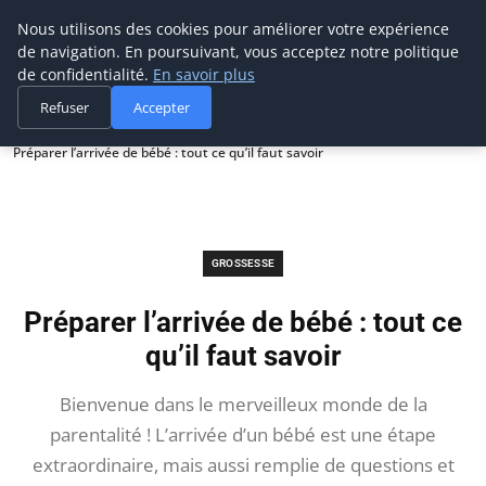
Maman-bebe.ch
Nous utilisons des cookies pour améliorer votre expérience
de navigation. En poursuivant, vous acceptez notre politique
de confidentialité.
En savoir plus
Refuser
Accepter
Accueil
Grossesse
Préparer l’arrivée de bébé : tout ce qu’il faut savoir
GROSSESSE
Préparer l’arrivée de bébé : tout ce
qu’il faut savoir
Bienvenue dans le merveilleux monde de la
parentalité ! L’arrivée d’un bébé est une étape
extraordinaire, mais aussi remplie de questions et